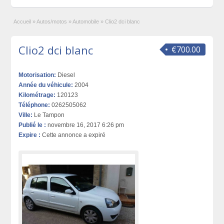
Accueil
»
Autos/motos
»
Automobile
»
Clio2 dci blanc
Clio2 dci blanc
€700.00
Motorisation:
Diesel
Année du véhicule:
2004
Kilométrage:
120123
Téléphone:
0262505062
Ville:
Le Tampon
Publié le :
novembre 16, 2017 6:26 pm
Expire :
Cette annonce a expiré