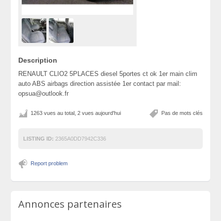
Description
RENAULT CLIO2 5PLACES diesel 5portes ct ok 1er main clim
auto ABS airbags direction assistée 1er contact par mail:
opsua@outlook.fr
1263 vues au total, 2 vues aujourd'hui
Pas de mots clés
LISTING ID:
2365A0DD7942C336
Report problem
Annonces partenaires