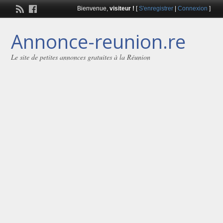
Bienvenue,
visiteur !
[
S'enregistrer
|
Connexion
]
Annonce-reunion.re
Le site de petites annonces gratuites à la Réunion