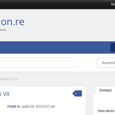
Bi
on.re
union
Automob
RAV 4 2.0i VX
Contact
i VX
Publié le :
juillet 29, 2014 6:27 am
Vous devez 