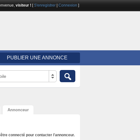
envenue,
visiteur !
[
S'enregistrer
|
Connexion
]
PUBLIER UNE ANNONCE
ile
Annonceur
être connecté pour contacter l'annonceur.