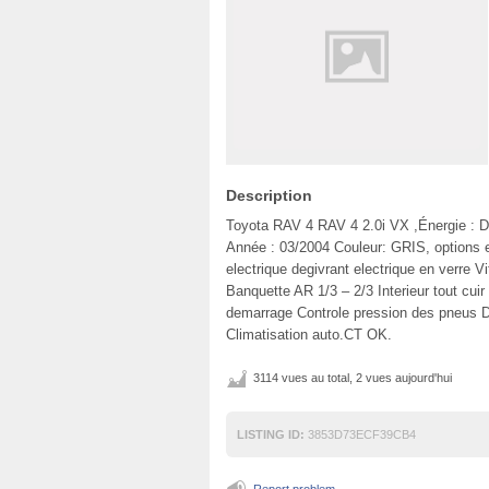
Description
Toyota RAV 4 RAV 4 2.0i VX ,Énergie : D
Année : 03/2004 Couleur: GRIS, options 
electrique degivrant electrique en verre V
Banquette AR 1/3 – 2/3 Interieur tout cui
demarrage Controle pression des pneus 
Climatisation auto.CT OK.
3114 vues au total, 2 vues aujourd'hui
LISTING ID:
3853D73ECF39CB4
Report problem