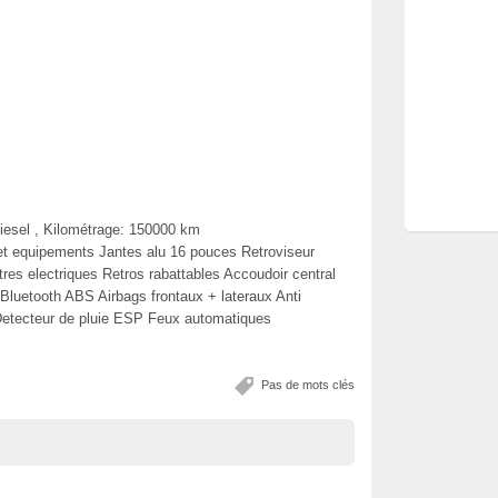
iesel , Kilométrage: 150000 km
et equipements Jantes alu 16 pouces Retroviseur
itres electriques Retros rabattables Accoudoir central
r Bluetooth ABS Airbags frontaux + lateraux Anti
Detecteur de pluie ESP Feux automatiques
Pas de mots clés