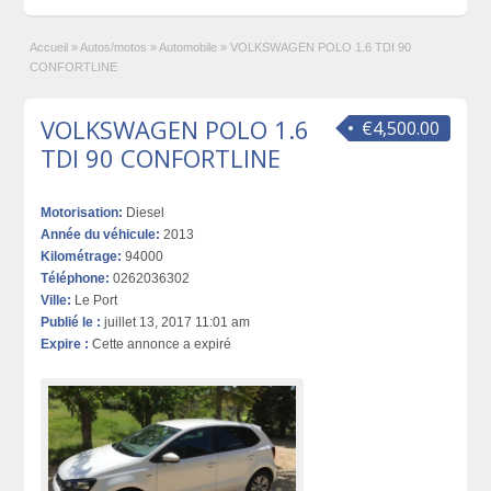
Accueil
»
Autos/motos
»
Automobile
»
VOLKSWAGEN POLO 1.6 TDI 90
CONFORTLINE
VOLKSWAGEN POLO 1.6
€4,500.00
TDI 90 CONFORTLINE
Motorisation:
Diesel
Année du véhicule:
2013
Kilométrage:
94000
Téléphone:
0262036302
Ville:
Le Port
Publié le :
juillet 13, 2017 11:01 am
Expire :
Cette annonce a expiré