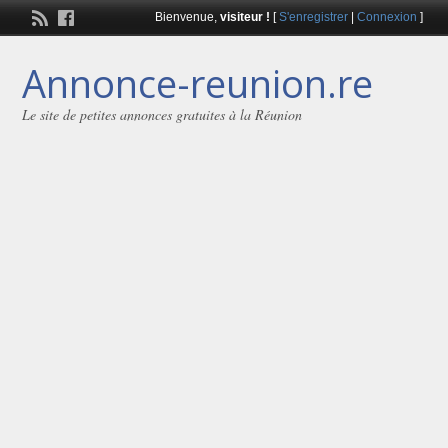
Bienvenue,
visiteur !
[
S'enregistrer
|
Connexion
]
Annonce-reunion.re
Le site de petites annonces gratuites à la Réunion